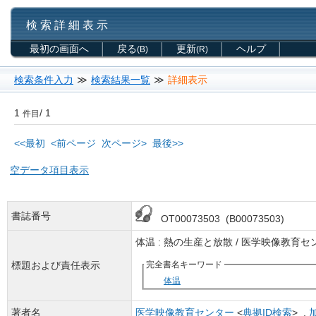
検 索 詳 細 表 示
最初の画面へ
戻る
更新
ヘルプ
(B)
(R)
検索条件入力
≫
検索結果一覧
≫
詳細表示
1
/ 1
件目
<<最初
<前ページ
次ページ>
最後>>
空データ項目表示
書誌番号
OT00073503 (B00073503)
体温 : 熱の生産と放散 / 医学映像教
標題および責任表示
完全書名キーワード
体温
著者名
医学映像教育センター
<
典拠ID検索
> ,