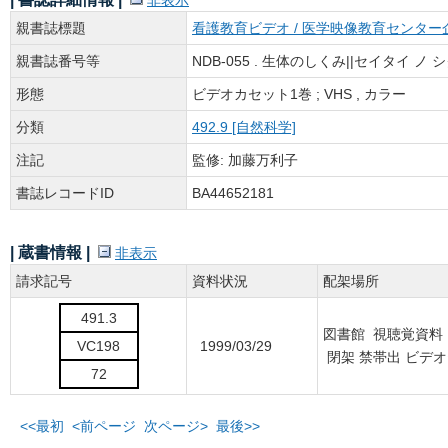
非表示
親書誌標題
看護教育ビデオ / 医学映像教育センター
親書誌番号等
NDB-055 . 生体のしくみ||セイタイ ノ 
形態
ビデオカセット1巻 ; VHS , カラー
分類
492.9 [自然科学]
注記
監修: 加藤万利子
書誌レコードID
BA44652181
| 蔵書情報 |
非表示
請求記号
資料状況
配架場所
491.3
図書館 視聴覚資料
VC198
1999/03/29
閉架 禁帯出 ビデ
72
<<最初
<前ページ
次ページ>
最後>>