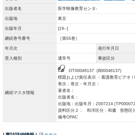
出版者名
医学映像教育センタ-
出版地
東京
出版年月
[19--]
継続巻号番号
［第55巻］
年月次
発行年月日
受入種別
通常号
事故区分
OT00048137 (B00048137)
標題および責任表示 ：看護教育ビデオ /
巻次：巻次・年月次：
著者名：
継続マスタ情報
出版者名：
出版地：出版年月：Z007214 (TP000072
資料区分２： 和洋区分：和書 形態区
備考OPAC
| 書誌詳細情報 |