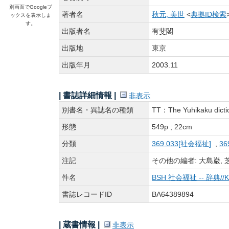
別画面でGoogleブ
著者名
秋元, 美世
<
典拠ID検索
ックスを表示しま
す。
出版者名
有斐閣
出版地
東京
出版年月
2003.11
| 書誌詳細情報 |
非表示
別書名・異誌名の種類
TT：The Yuhikaku dictio
形態
549p ; 22cm
分類
369.033[社会福祉]
,
36
注記
その他の編者: 大島巌, 
件名
BSH 社会福祉 -- 辞典//K
書誌レコードID
BA64389894
| 蔵書情報 |
非表示