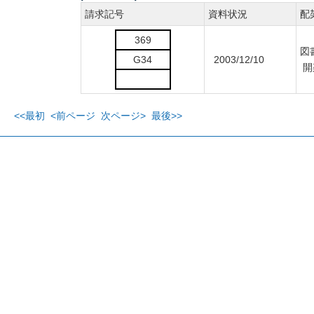
請求記号
資料状況
配
369
図
G34
2003/12/10
開
<<最初
<前ページ
次ページ>
最後>>