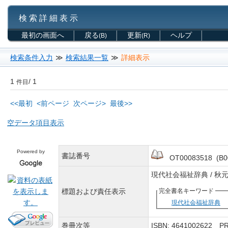
検 索 詳 細 表 示
最初の画面へ
戻る
更新
ヘルプ
(B)
(R)
検索条件入力
≫
検索結果一覧
≫
詳細表示
1
/ 1
件目
<<最初
<前ページ
次ページ>
最後>>
空データ項目表示
Powered by
書誌番号
OT00083518 (B0
現代社会福祉辞典 / 秋
標題および責任表示
完全書名キーワード
現代社会福祉辞典
巻冊次等
ISBN: 4641002622 P