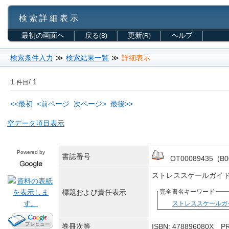
検 索 詳 細 表 示
最初の画面へ
戻る
更新
ヘルプ
(B)
(R)
検索条件入力
≫
検索結果一覧
≫
詳細表示
1
/ 1
件目
<<最初
<前ページ
次ページ>
最後>>
空データ項目表示
Powered by
書誌番号
OT00089435 (B0
ストレススケールガイ
標題および責任表示
完全書名キーワード
ストレススケールガ
巻冊次等
ISBN: 478896080X 