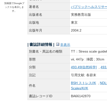
別画面でGoogleブ
著者名
パブリックヘルスリサ
ックスを表示しま
す。
出版者名
実務教育出版
出版地
東京
出版年月
2004.2
| 書誌詳細情報 |
非表示
別書名・異誌名の種類
TT：Stress scale guide
形態
vii, 447p : 挿図 ; 30cm
分類
493.49[自然科学]
,
493
注記
引用文献: 各節末
BSH ストレス//K
,
NDL
件名
Scales/K//K
書誌レコードID
BA66142870