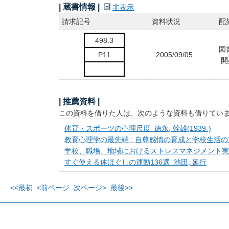
| 蔵書情報 |
非表示
請求記号
資料状況
配
498.3
図
P11
2005/09/05
開
| 推薦資料 |
この資料を借りた人は、次のような資料も借りてい
体育・スポーツの心理尺度 徳永, 幹雄(1939-)
教育心理学の最先端 : 自尊感情の育成と学校生活の充実 
学校、職場、地域におけるストレスマネジメント実践マニ
すぐ使える体ほぐしの運動136選 池田, 延行
<<最初
<前ページ
次ページ>
最後>>