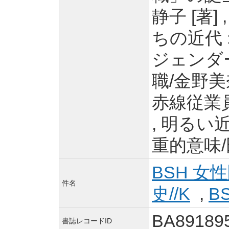
静子 [著
ちの近代 :
ジェンダー
職/金野美
赤線従業員
, 明るい
重的意味/
BSH 女性
件名
史//K
,
BS
BA89189
書誌レコードID