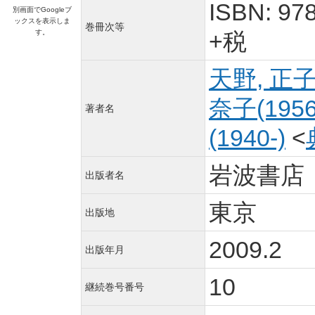
ISBN: 9
別画面でGoogleブ
ックスを表示しま
巻冊次等
す。
+税
天野, 正子(
奈子(1956
著者名
(1940-)
<
岩波書店
出版者名
東京
出版地
2009.2
出版年月
10
継続巻号番号