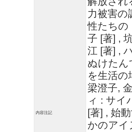
解放され
力被害の
性たちの
子 [著] 
江 [著]
ぬけたんで
を生活の場
梁澄子, 
ィ : サ
[著] ,
内容注記
かのアイヌ