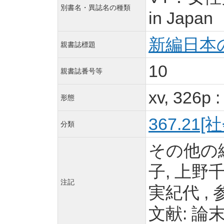
別書名・異誌名の種類
in Japan
新編日本
親書誌標題
10
親書誌番号等
xv, 326p
形態
367.21[
分類
その他の編
子, 上野
注記
実紀代 , 
文献: 論