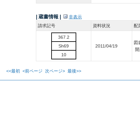
| 蔵書情報 |
非表示
請求記号
資料状況
配
367.2
図
Sh69
2011/04/19
開
10
<<最初
<前ページ
次ページ>
最後>>