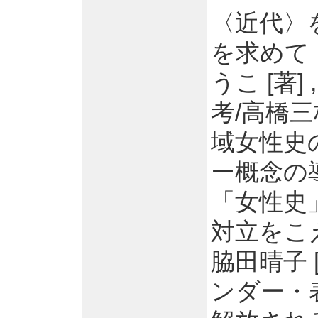
〈近代〉を
を求めて 
うこ [著
考/高橋三枝
域女性史の
ー概念の導
「女性史」
対立をこえ
脇田晴子 
ンダー・表