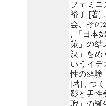
フェミニズ
裕子 [著]
会、その幻
, 「日本
策」の結
決」をめぐ
いうイデ
性の経験 
[著] ,
影と男性美
職」の誕生