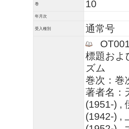
10
巻
年月次
通常号
受入種別
OT0011
標題およ
ズム
巻次：巻
著者名：天野
(1951-) 
(1942-)
(1952-) 