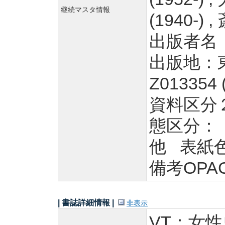
継続マスタ情報
(1940-) 
出版者名
出版地：東
Z013354 
資料区分
態区分：
他 表紙
備考OPA
| 書誌詳細情報 |
非表示
VT：女性史