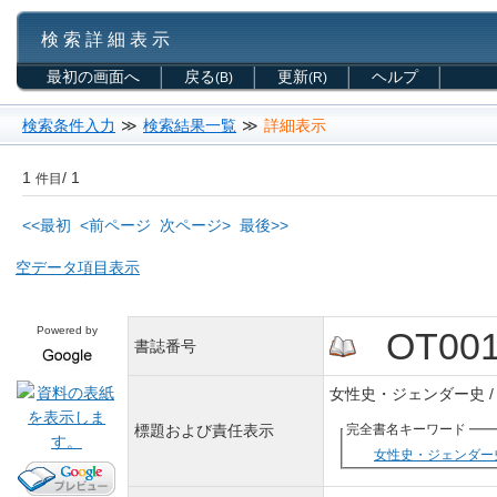
検 索 詳 細 表 示
最初の画面へ
戻る
更新
ヘルプ
(B)
(R)
検索条件入力
≫
検索結果一覧
≫
詳細表示
1
/ 1
件目
<<最初
<前ページ
次ページ>
最後>>
空データ項目表示
Powered by
OT0011
書誌番号
女性史・ジェンダー史 /
標題および責任表示
完全書名キーワード
女性史・ジェンダー