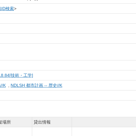
ID検索
>
18.84[技術・工学]
//K
,
NDLSH 都市計画 -- 歴史//K
架場所
貸出情報