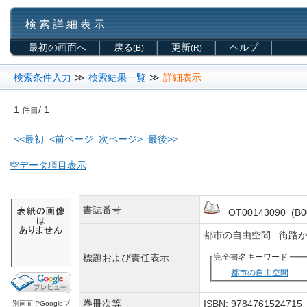
検 索 詳 細 表 示
最初の画面へ
戻る
更新
ヘルプ
(B)
(R)
検索条件入力
≫
検索結果一覧
≫
詳細表示
1
/ 1
件目
<<最初
<前ページ
次ページ>
最後>>
空データ項目表示
書誌番号
OT00143090 (B0
都市の自由空間 : 街
標題および責任表示
完全書名キーワード
都市の自由空間
巻冊次等
ISBN: 97847615247
別画面でGoogleブ