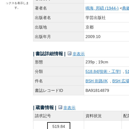
ックスを表示しま
著者名
鳴海, 邦碩 (1944-)
<
典拠
す。
出版者名
学芸出版社
出版地
京都
出版年月
2009.10
| 書誌詳細情報 |
非表示
形態
239p ; 19cm
分類
518.84[技術・工学]
,
5
件名
BSH 街路//K
,
BSH 広場
書誌レコードID
BA91814879
| 蔵書情報 |
非表示
請求記号
資料状況
配
519.84